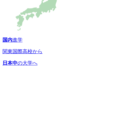
国内
進学
関東国際高校から
日本中
の大学へ