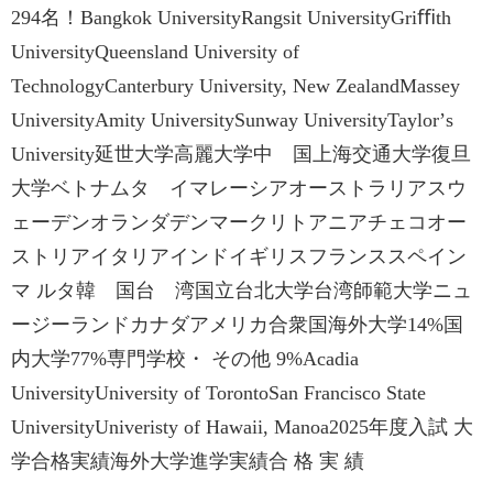
294名！Bangkok UniversityRangsit UniversityGriﬃth
UniversityQueensland University of
TechnologyCanterbury University, New ZealandMassey
UniversityAmity UniversitySunway UniversityTaylorʼs
University延世大学高麗大学中 国上海交通大学復旦
大学ベトナムタ イマレーシアオーストラリアスウ
ェーデンオランダデンマークリトアニアチェコオー
ストリアイタリアインドイギリスフランススペイン
マ ルタ韓 国台 湾国立台北大学台湾師範大学ニュ
ージーランドカナダアメリカ合衆国海外大学14%国
内大学77%専門学校・ その他 9%Acadia
UniversityUniversity of TorontoSan Francisco State
UniversityUniveristy of Hawaii, Manoa2025年度入試 大
学合格実績海外大学進学実績合 格 実 績