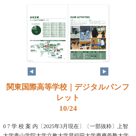
関東国際高等学校｜デジタルパンフ
レット
10/24
0 7 学 校 案 内〔2025年3月現在〕〔一部抜粋〕上智
大学青山学院大学立教大学早稲田大学慶應義塾大学