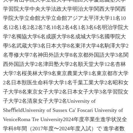
学習院大学中央大学法政大学明治大学関西大学関西
学院大学立命館大学立命館アジア太平洋大学11名10
名12名1名2名2名7名10名2名4名1名3名6名明治学院大
学7名獨協大学6名成蹊大学8名成城大学5名國學院大
學5名武蔵大学3名日本大学8名東洋大学4名駒澤大学2
名専修大学7名神田外語大学8名京都外国語大学3名関
西外国語大学2名津田塾大学2名順天堂大学12名杏林
大学7名桜美林大学9名東京農業大学1名東京都市大学
2名日本獣医生命科学大学1名千葉工業大学2名昭和女
子大学8名東京女子大学2名日本女子大学3名学習院女
子大学2名清泉女子大学2名University of
SheﬃeldUniversity of Sussex Ca' Foscari University of
VeniceRoma Tre University2024年度卒業生進学状況全
学科8年間（2017年度〜2024年度入試）で 進学者数